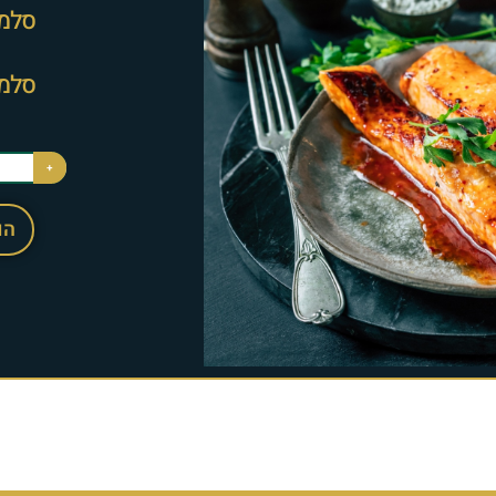
סלמו
סלמו
+
הו