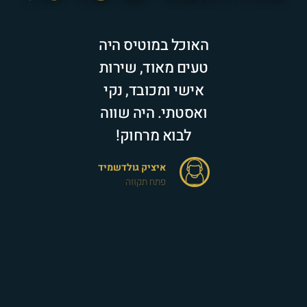
האוכל במוטיס היה
לטעום את ה
טעים מאוד, שירות
של מוטיס 
אישי ומכובד, נקי
של כל שב
ואסטתי. היה שווה
אי אפשר ל
לבוא מרחוק!
הטעם מרח
לטעום לעול
איציק גולדשמיד
פתח תקווה