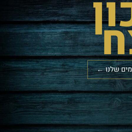
ן
ח
מים שלנו ←