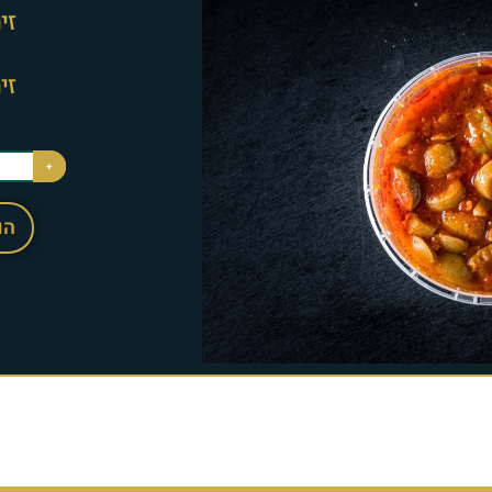
זי
זי
+
הו